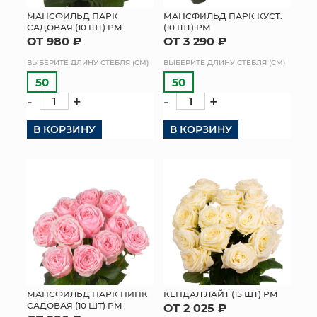
МАНСФИЛЬД ПАРК
МАНСФИЛЬД ПАРК КУСТ.
МЯГКИЕ ИГРУШКИ
САДОВАЯ (10 ШТ) РМ
(10 ШТ) РМ
ОТ 980 ₽
ОТ 3 290 ₽
КОРЗИНЫ
ВЫБЕРИТЕ ДЛИНУ СТЕБЛЯ (СМ)
ВЫБЕРИТЕ ДЛИНУ СТЕБЛЯ (СМ)
50
50
ЯЩИКИ
-
+
-
+
СУНДУКИ
В КОРЗИНУ
В КОРЗИНУ
ИСКУССТВЕННЫЕ ЦВЕТЫ
ПАКЕТЫ И СУМКИ
ПОДАРОЧНЫЕ КАРТЫ
ТОРГОВЫЙ ЦЕНТР
ОПТОВЫМ КЛИЕНТАМ
МАНСФИЛЬД ПАРК ПИНК
КЕНДАЛ ЛАЙТ (15 ШТ) РМ
САДОВАЯ (10 ШТ) РМ
ОТ 2 025 ₽
ДОСТАВКА И ОПЛАТА