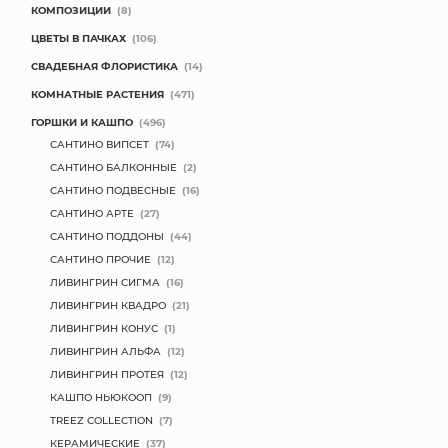
КОМПОЗИЦИИ
(8)
МЯГКИЕ ИГРУШКИ
ЦВЕТЫ В ПАЧКАХ
(106)
СВАДЕБНАЯ ФЛОРИСТИКА
(14)
КОРЗИНЫ
КОМНАТНЫЕ РАСТЕНИЯ
(471)
ГОРШКИ И КАШПО
(496)
ЯЩИКИ
САНТИНО ВИПСЕТ
(74)
СУНДУКИ
САНТИНО БАЛКОННЫЕ
(2)
САНТИНО ПОДВЕСНЫЕ
(16)
ИСКУССТВЕННЫЕ ЦВЕТЫ
САНТИНО АРТЕ
(27)
САНТИНО ПОДДОНЫ
(44)
ПАКЕТЫ И СУМКИ
САНТИНО ПРОЧИЕ
(12)
ЛИВИНГРИН СИГМА
(16)
ПОДАРОЧНЫЕ КАРТЫ
ЛИВИНГРИН КВАДРО
(21)
ЛИВИНГРИН КОНУС
(1)
ТОРГОВЫЙ ЦЕНТР
ЛИВИНГРИН АЛЬФА
(12)
ЛИВИНГРИН ПРОТЕЯ
(12)
ОПТОВЫМ КЛИЕНТАМ
КАШПО НЬЮКООП
(9)
TREEZ COLLECTION
(7)
ДОСТАВКА И ОПЛАТА
КЕРАМИЧЕСКИЕ
(37)