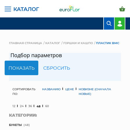
КАТАЛОГ
БУКЕТЫ
КОМПОЗИЦИИ
ГЛАВНАЯ СТРАНИЦА
КАТАЛОГ
ГОРШКИ И КАШПО
ПЛАСТИК BMC
ЦВЕТЫ В ПАЧКАХ
Подбор параметров
СВАДЕБНАЯ ФЛОРИСТИКА
КОМНАТНЫЕ РАСТЕНИЯ
ГОРШКИ И КАШПО
СОРТИРОВАТЬ
НАЗВАНИЮ
ЦЕНЕ
НОВИЗНЕ (СНАЧАЛА
ПО:
НОВЫЕ)
ГРУНТЫ И УДОБРЕНИЯ
12
24
36
48
60
КАТЕГОРИИ:
ПРЕДМЕТЫ ИНТЕРЬЕРА
БУКЕТЫ
(48)
ВАЗЫ