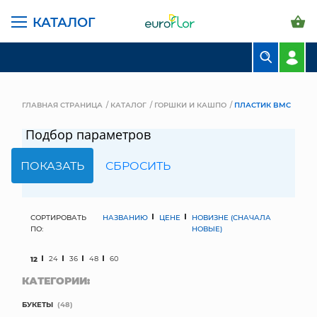
КАТАЛОГ
БУКЕТЫ
КОМПОЗИЦИИ
ГЛАВНАЯ СТРАНИЦА
КАТАЛОГ
ГОРШКИ И КАШПО
ПЛАСТИК BMC
ЦВЕТЫ В ПАЧКАХ
Подбор параметров
СВАДЕБНАЯ ФЛОРИСТИКА
КОМНАТНЫЕ РАСТЕНИЯ
ГОРШКИ И КАШПО
СОРТИРОВАТЬ
НАЗВАНИЮ
ЦЕНЕ
НОВИЗНЕ (СНАЧАЛА
ПО:
НОВЫЕ)
ГРУНТЫ И УДОБРЕНИЯ
12
24
36
48
60
КАТЕГОРИИ:
ПРЕДМЕТЫ ИНТЕРЬЕРА
БУКЕТЫ
(48)
ВАЗЫ