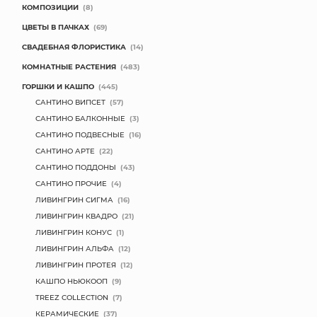
КОМПОЗИЦИИ
(8)
МЯГКИЕ ИГРУШКИ
ЦВЕТЫ В ПАЧКАХ
(69)
СВАДЕБНАЯ ФЛОРИСТИКА
(14)
КОРЗИНЫ
КОМНАТНЫЕ РАСТЕНИЯ
(483)
ГОРШКИ И КАШПО
(445)
ЯЩИКИ
САНТИНО ВИПСЕТ
(57)
СУНДУКИ
САНТИНО БАЛКОННЫЕ
(3)
САНТИНО ПОДВЕСНЫЕ
(16)
ИСКУССТВЕННЫЕ ЦВЕТЫ
САНТИНО АРТЕ
(22)
САНТИНО ПОДДОНЫ
(43)
ПАКЕТЫ И СУМКИ
САНТИНО ПРОЧИЕ
(4)
ЛИВИНГРИН СИГМА
(16)
ПОДАРОЧНЫЕ КАРТЫ
ЛИВИНГРИН КВАДРО
(21)
ЛИВИНГРИН КОНУС
(1)
ТОРГОВЫЙ ЦЕНТР
ЛИВИНГРИН АЛЬФА
(12)
ЛИВИНГРИН ПРОТЕЯ
(12)
ОПТОВЫМ КЛИЕНТАМ
КАШПО НЬЮКООП
(9)
TREEZ COLLECTION
(7)
ДОСТАВКА И ОПЛАТА
КЕРАМИЧЕСКИЕ
(37)