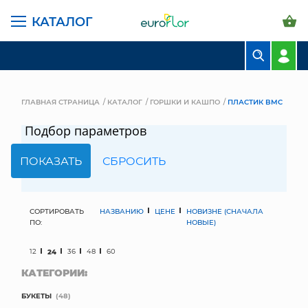
КАТАЛОГ
БУКЕТЫ
КОМПОЗИЦИИ
ГЛАВНАЯ СТРАНИЦА
КАТАЛОГ
ГОРШКИ И КАШПО
ПЛАСТИК BMC
ЦВЕТЫ В ПАЧКАХ
Подбор параметров
СВАДЕБНАЯ ФЛОРИСТИКА
КОМНАТНЫЕ РАСТЕНИЯ
ГОРШКИ И КАШПО
СОРТИРОВАТЬ
НАЗВАНИЮ
ЦЕНЕ
НОВИЗНЕ (СНАЧАЛА
ПО:
НОВЫЕ)
ГРУНТЫ И УДОБРЕНИЯ
12
24
36
48
60
КАТЕГОРИИ:
ПРЕДМЕТЫ ИНТЕРЬЕРА
БУКЕТЫ
(48)
ВАЗЫ