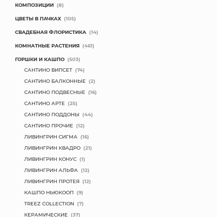
КОМПОЗИЦИИ
(8)
МЯГКИЕ ИГРУШКИ
ЦВЕТЫ В ПАЧКАХ
(105)
СВАДЕБНАЯ ФЛОРИСТИКА
(14)
КОРЗИНЫ
КОМНАТНЫЕ РАСТЕНИЯ
(461)
ГОРШКИ И КАШПО
(503)
ЯЩИКИ
САНТИНО ВИПСЕТ
(74)
СУНДУКИ
САНТИНО БАЛКОННЫЕ
(2)
САНТИНО ПОДВЕСНЫЕ
(16)
ИСКУССТВЕННЫЕ ЦВЕТЫ
САНТИНО АРТЕ
(25)
САНТИНО ПОДДОНЫ
(44)
ПАКЕТЫ И СУМКИ
САНТИНО ПРОЧИЕ
(12)
ЛИВИНГРИН СИГМА
(16)
ПОДАРОЧНЫЕ КАРТЫ
ЛИВИНГРИН КВАДРО
(21)
ЛИВИНГРИН КОНУС
(1)
ТОРГОВЫЙ ЦЕНТР
ЛИВИНГРИН АЛЬФА
(12)
ЛИВИНГРИН ПРОТЕЯ
(12)
ОПТОВЫМ КЛИЕНТАМ
КАШПО НЬЮКООП
(9)
TREEZ COLLECTION
(7)
ДОСТАВКА И ОПЛАТА
КЕРАМИЧЕСКИЕ
(37)