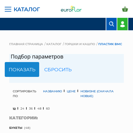
КАТАЛОГ
БУКЕТЫ
КОМПОЗИЦИИ
ГЛАВНАЯ СТРАНИЦА
КАТАЛОГ
ГОРШКИ И КАШПО
ПЛАСТИК BMC
ЦВЕТЫ В ПАЧКАХ
Подбор параметров
СВАДЕБНАЯ ФЛОРИСТИКА
КОМНАТНЫЕ РАСТЕНИЯ
ГОРШКИ И КАШПО
СОРТИРОВАТЬ
НАЗВАНИЮ
ЦЕНЕ
НОВИЗНЕ (СНАЧАЛА
ПО:
НОВЫЕ)
ГРУНТЫ И УДОБРЕНИЯ
12
24
36
48
60
КАТЕГОРИИ:
ПРЕДМЕТЫ ИНТЕРЬЕРА
БУКЕТЫ
(48)
ВАЗЫ