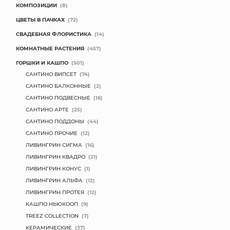
КОМПОЗИЦИИ
(8)
МЯГКИЕ ИГРУШКИ
ЦВЕТЫ В ПАЧКАХ
(72)
СВАДЕБНАЯ ФЛОРИСТИКА
(14)
КОРЗИНЫ
КОМНАТНЫЕ РАСТЕНИЯ
(457)
ГОРШКИ И КАШПО
(501)
ЯЩИКИ
САНТИНО ВИПСЕТ
(74)
СУНДУКИ
САНТИНО БАЛКОННЫЕ
(2)
САНТИНО ПОДВЕСНЫЕ
(16)
ИСКУССТВЕННЫЕ ЦВЕТЫ
САНТИНО АРТЕ
(25)
САНТИНО ПОДДОНЫ
(44)
ПАКЕТЫ И СУМКИ
САНТИНО ПРОЧИЕ
(12)
ЛИВИНГРИН СИГМА
(16)
ПОДАРОЧНЫЕ КАРТЫ
ЛИВИНГРИН КВАДРО
(21)
ЛИВИНГРИН КОНУС
(1)
ТОРГОВЫЙ ЦЕНТР
ЛИВИНГРИН АЛЬФА
(12)
ЛИВИНГРИН ПРОТЕЯ
(12)
ОПТОВЫМ КЛИЕНТАМ
КАШПО НЬЮКООП
(9)
TREEZ COLLECTION
(7)
ДОСТАВКА И ОПЛАТА
КЕРАМИЧЕСКИЕ
(37)