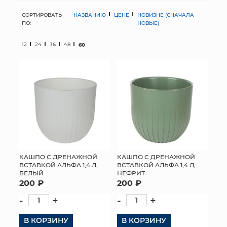
СОРТИРОВАТЬ
НАЗВАНИЮ
ЦЕНЕ
НОВИЗНЕ (СНАЧАЛА
МЯГКИЕ ИГРУШКИ
ПО:
НОВЫЕ)
КОРЗИНЫ
12
24
36
48
60
ЯЩИКИ
СУНДУКИ
ИСКУССТВЕННЫЕ ЦВЕТЫ
ПАКЕТЫ И СУМКИ
ПОДАРОЧНЫЕ КАРТЫ
КАШПО С ДРЕНАЖНОЙ
КАШПО С ДРЕНАЖНОЙ
ВСТАВКОЙ АЛЬФА 1,4 Л,
ВСТАВКОЙ АЛЬФА 1,4 Л,
БЕЛЫЙ
НЕФРИТ
ТОРГОВЫЙ ЦЕНТР
200 ₽
200 ₽
ОПТОВЫМ КЛИЕНТАМ
-
+
-
+
В КОРЗИНУ
ДОСТАВКА И ОПЛАТА
В КОРЗИНУ