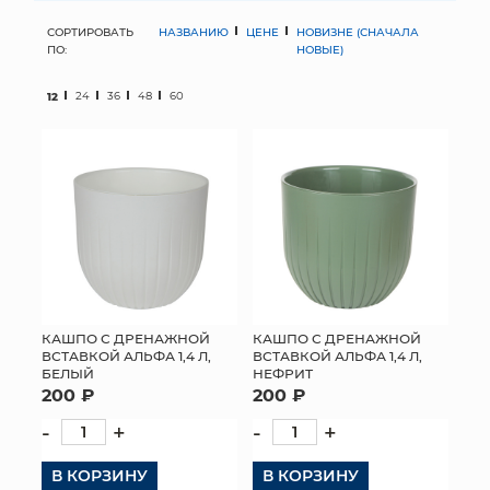
СОРТИРОВАТЬ
НАЗВАНИЮ
ЦЕНЕ
НОВИЗНЕ (СНАЧАЛА
МЯГКИЕ ИГРУШКИ
ПО:
НОВЫЕ)
КОРЗИНЫ
12
24
36
48
60
ЯЩИКИ
СУНДУКИ
ИСКУССТВЕННЫЕ ЦВЕТЫ
ПАКЕТЫ И СУМКИ
ПОДАРОЧНЫЕ КАРТЫ
КАШПО С ДРЕНАЖНОЙ
КАШПО С ДРЕНАЖНОЙ
ВСТАВКОЙ АЛЬФА 1,4 Л,
ВСТАВКОЙ АЛЬФА 1,4 Л,
БЕЛЫЙ
НЕФРИТ
ТОРГОВЫЙ ЦЕНТР
200 ₽
200 ₽
ОПТОВЫМ КЛИЕНТАМ
-
+
-
+
В КОРЗИНУ
ДОСТАВКА И ОПЛАТА
В КОРЗИНУ