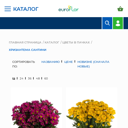
КАТАЛОГ
БУКЕТЫ
КОМПОЗИЦИИ
ГЛАВНАЯ СТРАНИЦА
КАТАЛОГ
ЦВЕТЫ В ПАЧКАХ
ХРИЗАНТЕМА САНТИНИ
ЦВЕТЫ В ПАЧКАХ
СОРТИРОВАТЬ
НАЗВАНИЮ
ЦЕНЕ
НОВИЗНЕ (СНАЧАЛА
СВАДЕБНАЯ ФЛОРИСТИКА
ПО:
НОВЫЕ)
КОМНАТНЫЕ РАСТЕНИЯ
12
24
36
48
60
ГОРШКИ И КАШПО
ГРУНТЫ И УДОБРЕНИЯ
ПРЕДМЕТЫ ИНТЕРЬЕРА
ВАЗЫ