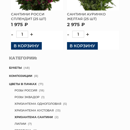
МЯГКИЕ ИГРУШКИ
САНТИНИ РОССИ
САНТИНИ АУРИНКО
СПЛЕНДИТ (25 ШТ)
ЖЕЛТАЯ (25 ШТ)
КОРЗИНЫ
1 975 ₽
2 975 ₽
-
+
-
+
ЯЩИКИ
В КОРЗИНУ
В КОРЗИНУ
СУНДУКИ
КАТЕГОРИИ:
ИСКУССТВЕННЫЕ ЦВЕТЫ
БУКЕТЫ
(48)
ПАКЕТЫ И СУМКИ
КОМПОЗИЦИИ
(8)
ЦВЕТЫ В ПАЧКАХ
(71)
ПОДАРОЧНЫЕ КАРТЫ
РОЗЫ РОССИЯ
(18)
РОЗЫ ЭКВАДОР
(1)
ТОРГОВЫЙ ЦЕНТР
ХРИЗАНТЕМА ОДНОГОЛОВАЯ
(5)
ХРИЗАНТЕМА КУСТОВАЯ
(13)
ОПТОВЫМ КЛИЕНТАМ
ХРИЗАНТЕМА САНТИНИ
(2)
ЛИЛИИ
(7)
ДОСТАВКА И ОПЛАТА