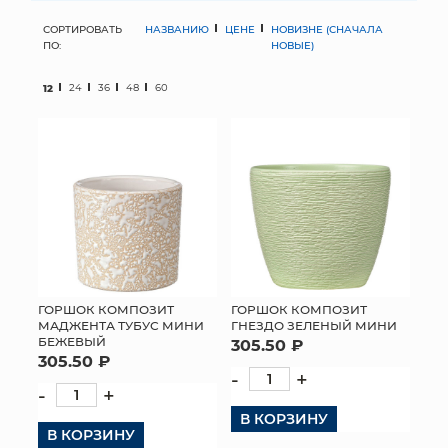
СОРТИРОВАТЬ
НАЗВАНИЮ
ЦЕНЕ
НОВИЗНЕ (СНАЧАЛА
МЯГКИЕ ИГРУШКИ
ПО:
НОВЫЕ)
КОРЗИНЫ
12
24
36
48
60
ЯЩИКИ
СУНДУКИ
ИСКУССТВЕННЫЕ ЦВЕТЫ
ПАКЕТЫ И СУМКИ
ПОДАРОЧНЫЕ КАРТЫ
ГОРШОК КОМПОЗИТ
ГОРШОК КОМПОЗИТ
МАДЖЕНТА ТУБУС МИНИ
ГНЕЗДО ЗЕЛЕНЫЙ МИНИ
БЕЖЕВЫЙ
305.50 ₽
ТОРГОВЫЙ ЦЕНТР
305.50 ₽
-
+
ОПТОВЫМ КЛИЕНТАМ
-
+
В КОРЗИНУ
В КОРЗИНУ
ДОСТАВКА И ОПЛАТА