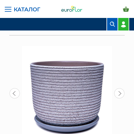
КАТАЛОГ
ГЛАВНАЯ СТРАНИЦА
КАТАЛОГ
ГОРШКИ И КАШПО
КЕРАМИКА КОМПОЗИТ
БУКЕТЫ
ГОРШОК КОМПОЗИТ ЛОЗА РОЗОВО-СЕРЫЙ БУК №1
КОМПОЗИЦИИ
ЦВЕТЫ В ПАЧКАХ
СВАДЕБНАЯ ФЛОРИСТИКА
КОМНАТНЫЕ РАСТЕНИЯ
ГОРШКИ И КАШПО
ГРУНТЫ И УДОБРЕНИЯ
ПРЕДМЕТЫ ИНТЕРЬЕРА
ВАЗЫ