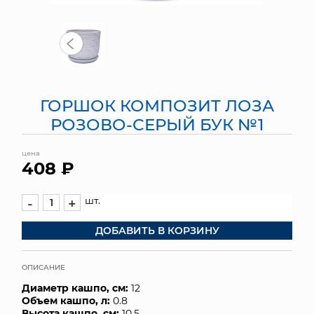
МЯГКИЕ ИГРУШКИ
КОРЗИНЫ
ЯЩИКИ
ГОРШОК КОМПОЗИТ ЛОЗА
СУНДУКИ
РОЗОВО-СЕРЫЙ БУК №1
ИСКУССТВЕННЫЕ ЦВЕТЫ
цена
408 ₽
ПАКЕТЫ И СУМКИ
шт.
-
+
ПОДАРОЧНЫЕ КАРТЫ
ДОБАВИТЬ В КОРЗИНУ
ТОРГОВЫЙ ЦЕНТР
ОПИСАНИЕ
ОПТОВЫМ КЛИЕНТАМ
Диаметр кашпо, см:
12
Объем кашпо, л:
0.8
ДОСТАВКА И ОПЛАТА
Высота кашпо, см:
10.5