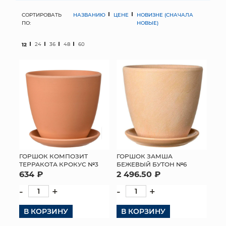
СОРТИРОВАТЬ
НАЗВАНИЮ
ЦЕНЕ
НОВИЗНЕ (СНАЧАЛА
МЯГКИЕ ИГРУШКИ
ПО:
НОВЫЕ)
КОРЗИНЫ
12
24
36
48
60
ЯЩИКИ
СУНДУКИ
ИСКУССТВЕННЫЕ ЦВЕТЫ
ПАКЕТЫ И СУМКИ
ПОДАРОЧНЫЕ КАРТЫ
ГОРШОК КОМПОЗИТ
ГОРШОК ЗАМША
ТЕРРАКОТА КРОКУС №3
БЕЖЕВЫЙ БУТОН №6
634 ₽
2 496.50 ₽
ТОРГОВЫЙ ЦЕНТР
-
+
-
+
ОПТОВЫМ КЛИЕНТАМ
В КОРЗИНУ
В КОРЗИНУ
ДОСТАВКА И ОПЛАТА