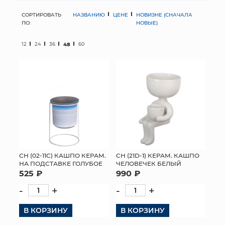
СОРТИРОВАТЬ
НАЗВАНИЮ
ЦЕНЕ
НОВИЗНЕ (СНАЧАЛА
МЯГКИЕ ИГРУШКИ
ПО:
НОВЫЕ)
КОРЗИНЫ
12
24
36
48
60
ЯЩИКИ
СУНДУКИ
ИСКУССТВЕННЫЕ ЦВЕТЫ
ПАКЕТЫ И СУМКИ
ПОДАРОЧНЫЕ КАРТЫ
СН (02-11C) КАШПО КЕРАМ.
СН (21D-1) КЕРАМ. КАШПО
НА ПОДСТАВКЕ ГОЛУБОЕ
ЧЕЛОВЕЧЕК БЕЛЫЙ
525 ₽
990 ₽
ТОРГОВЫЙ ЦЕНТР
-
+
-
+
ОПТОВЫМ КЛИЕНТАМ
В КОРЗИНУ
В КОРЗИНУ
ДОСТАВКА И ОПЛАТА