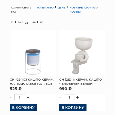
СОРТИРОВАТЬ
НАЗВАНИЮ
ЦЕНЕ
НОВИЗНЕ (СНАЧАЛА
МЯГКИЕ ИГРУШКИ
ПО:
НОВЫЕ)
КОРЗИНЫ
12
24
36
48
60
ЯЩИКИ
СУНДУКИ
ИСКУССТВЕННЫЕ ЦВЕТЫ
ПАКЕТЫ И СУМКИ
ПОДАРОЧНЫЕ КАРТЫ
СН (02-11C) КАШПО КЕРАМ.
СН (21D-1) КЕРАМ. КАШПО
НА ПОДСТАВКЕ ГОЛУБОЕ
ЧЕЛОВЕЧЕК БЕЛЫЙ
525 ₽
990 ₽
ТОРГОВЫЙ ЦЕНТР
-
+
-
+
ОПТОВЫМ КЛИЕНТАМ
В КОРЗИНУ
В КОРЗИНУ
ДОСТАВКА И ОПЛАТА