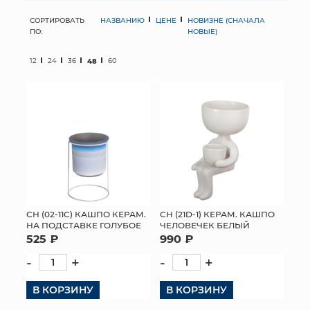
СОРТИРОВАТЬ
НАЗВАНИЮ
ЦЕНЕ
НОВИЗНЕ (СНАЧАЛА
МЯГКИЕ ИГРУШКИ
ПО:
НОВЫЕ)
КОРЗИНЫ
12
24
36
48
60
ЯЩИКИ
СУНДУКИ
ИСКУССТВЕННЫЕ ЦВЕТЫ
ПАКЕТЫ И СУМКИ
ПОДАРОЧНЫЕ КАРТЫ
СН (02-11C) КАШПО КЕРАМ.
СН (21D-1) КЕРАМ. КАШПО
НА ПОДСТАВКЕ ГОЛУБОЕ
ЧЕЛОВЕЧЕК БЕЛЫЙ
525 ₽
990 ₽
ТОРГОВЫЙ ЦЕНТР
-
+
-
+
ОПТОВЫМ КЛИЕНТАМ
В КОРЗИНУ
В КОРЗИНУ
ДОСТАВКА И ОПЛАТА