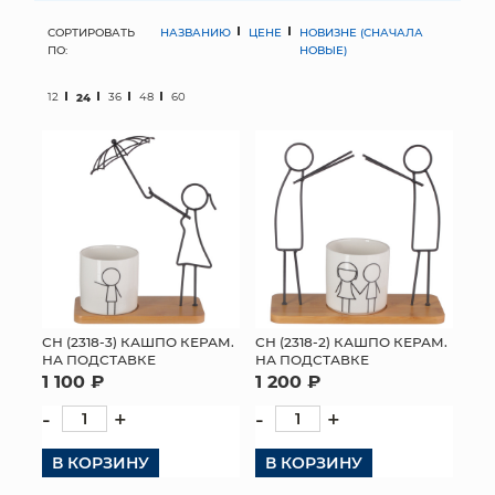
СОРТИРОВАТЬ
НАЗВАНИЮ
ЦЕНЕ
НОВИЗНЕ (СНАЧАЛА
МЯГКИЕ ИГРУШКИ
ПО:
НОВЫЕ)
КОРЗИНЫ
12
24
36
48
60
ЯЩИКИ
СУНДУКИ
ИСКУССТВЕННЫЕ ЦВЕТЫ
ПАКЕТЫ И СУМКИ
ПОДАРОЧНЫЕ КАРТЫ
СН (2318-3) КАШПО КЕРАМ.
СН (2318-2) КАШПО КЕРАМ.
НА ПОДСТАВКЕ
НА ПОДСТАВКЕ
1 100 ₽
1 200 ₽
ТОРГОВЫЙ ЦЕНТР
-
+
-
+
ОПТОВЫМ КЛИЕНТАМ
В КОРЗИНУ
В КОРЗИНУ
ДОСТАВКА И ОПЛАТА