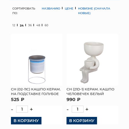
СОРТИРОВАТЬ
НАЗВАНИЮ
ЦЕНЕ
НОВИЗНЕ (СНАЧАЛА
МЯГКИЕ ИГРУШКИ
ПО:
НОВЫЕ)
КОРЗИНЫ
12
24
36
48
60
ЯЩИКИ
СУНДУКИ
ИСКУССТВЕННЫЕ ЦВЕТЫ
ПАКЕТЫ И СУМКИ
ПОДАРОЧНЫЕ КАРТЫ
СН (02-11C) КАШПО КЕРАМ.
СН (21D-1) КЕРАМ. КАШПО
НА ПОДСТАВКЕ ГОЛУБОЕ
ЧЕЛОВЕЧЕК БЕЛЫЙ
525 ₽
990 ₽
ТОРГОВЫЙ ЦЕНТР
-
+
-
+
ОПТОВЫМ КЛИЕНТАМ
В КОРЗИНУ
В КОРЗИНУ
ДОСТАВКА И ОПЛАТА