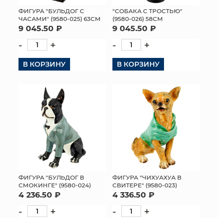
ФИГУРА "БУЛЬДОГ С
"СОБАКА С ТРОСТЬЮ"
МЯГКИЕ ИГРУШКИ
ЧАСАМИ" (9580-025) 63СМ
(9580-026) 58СМ
9 045.50 ₽
9 045.50 ₽
КОРЗИНЫ
-
+
-
+
ЯЩИКИ
В КОРЗИНУ
В КОРЗИНУ
СУНДУКИ
ИСКУССТВЕННЫЕ ЦВЕТЫ
ПАКЕТЫ И СУМКИ
ПОДАРОЧНЫЕ КАРТЫ
ТОРГОВЫЙ ЦЕНТР
ФИГУРА "БУЛЬДОГ В
ФИГУРА "ЧИХУАХУА В
СМОКИНГЕ" (9580-024)
СВИТЕРЕ" (9580-023)
ОПТОВЫМ КЛИЕНТАМ
4 236.50 ₽
4 336.50 ₽
-
+
-
+
ДОСТАВКА И ОПЛАТА