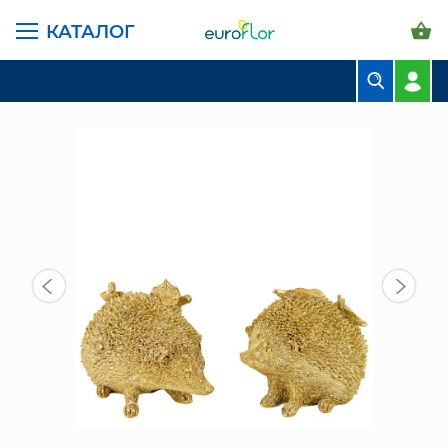
КАТАЛОГ
ГЛАВНАЯ СТРАНИЦА
КАТАЛОГ
ПРЕДМЕТЫ ИНТЕРЬЕРА
ФИГУРКИ
ФИГУРКИ "ЁЖИКИ С ГРИБОЧКАМИ" (218-090) ЗОЛ.
БУКЕТЫ
КОМПОЗИЦИИ
ЦВЕТЫ В ПАЧКАХ
СВАДЕБНАЯ ФЛОРИСТИКА
КОМНАТНЫЕ РАСТЕНИЯ
ГОРШКИ И КАШПО
ГРУНТЫ И УДОБРЕНИЯ
ПРЕДМЕТЫ ИНТЕРЬЕРА
ВАЗЫ