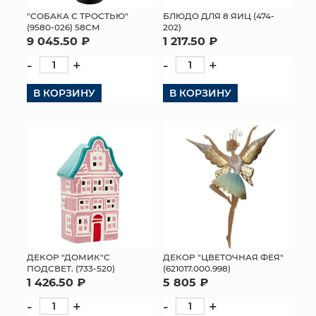
"СОБАКА С ТРОСТЬЮ"
БЛЮДО ДЛЯ 8 ЯИЦ (474-
МЯГКИЕ ИГРУШКИ
(9580-026) 58СМ
202)
9 045.50 ₽
1 217.50 ₽
КОРЗИНЫ
-
+
-
+
ЯЩИКИ
В КОРЗИНУ
В КОРЗИНУ
СУНДУКИ
ИСКУССТВЕННЫЕ ЦВЕТЫ
ПАКЕТЫ И СУМКИ
ПОДАРОЧНЫЕ КАРТЫ
ТОРГОВЫЙ ЦЕНТР
ДЕКОР "ДОМИК"С
ДЕКОР "ЦВЕТОЧНАЯ ФЕЯ"
ПОДСВЕТ. (733-520)
(621017.000.998)
ОПТОВЫМ КЛИЕНТАМ
1 426.50 ₽
5 805 ₽
-
+
-
+
ДОСТАВКА И ОПЛАТА