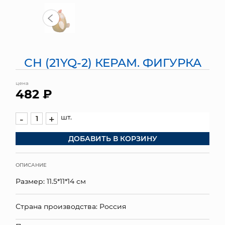
МЯГКИЕ ИГРУШКИ
КОРЗИНЫ
СН (21YQ-2) КЕРАМ. ФИГУРКА
ЯЩИКИ
цена
СУНДУКИ
482 ₽
ИСКУССТВЕННЫЕ ЦВЕТЫ
шт.
-
+
ПАКЕТЫ И СУМКИ
ДОБАВИТЬ В КОРЗИНУ
ПОДАРОЧНЫЕ КАРТЫ
ОПИСАНИЕ
ТОРГОВЫЙ ЦЕНТР
Размер: 11.5*11*14 см
ОПТОВЫМ КЛИЕНТАМ
Страна производства: Россия
ДОСТАВКА И ОПЛАТА