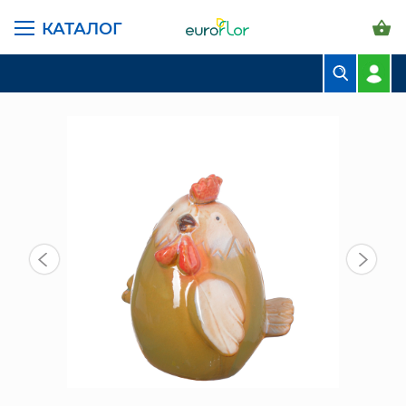
КАТАЛОГ
ГЛАВНАЯ СТРАНИЦА
КАТАЛОГ
ПРЕДМЕТЫ ИНТЕРЬЕРА
ФИГУРКИ
СН (21YQ-2) КЕРАМ. ФИГУРКА
БУКЕТЫ
КОМПОЗИЦИИ
ЦВЕТЫ В ПАЧКАХ
СВАДЕБНАЯ ФЛОРИСТИКА
КОМНАТНЫЕ РАСТЕНИЯ
ГОРШКИ И КАШПО
ГРУНТЫ И УДОБРЕНИЯ
ПРЕДМЕТЫ ИНТЕРЬЕРА
ВАЗЫ