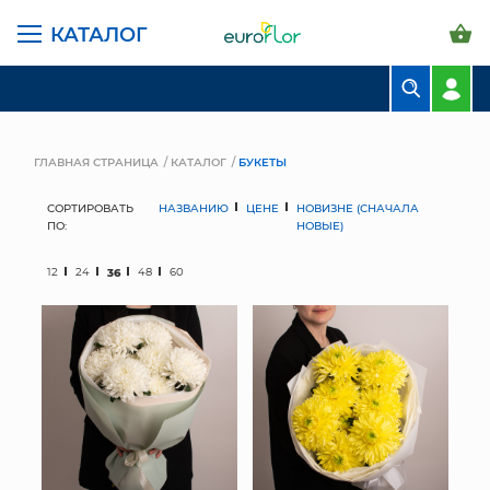
КАТАЛОГ
БУКЕТЫ
КОМПОЗИЦИИ
ГЛАВНАЯ СТРАНИЦА
КАТАЛОГ
БУКЕТЫ
ЦВЕТЫ В ПАЧКАХ
СОРТИРОВАТЬ
НАЗВАНИЮ
ЦЕНЕ
НОВИЗНЕ (СНАЧАЛА
ПО:
НОВЫЕ)
СВАДЕБНАЯ ФЛОРИСТИКА
12
24
36
48
60
КОМНАТНЫЕ РАСТЕНИЯ
ГОРШКИ И КАШПО
ГРУНТЫ И УДОБРЕНИЯ
ПРЕДМЕТЫ ИНТЕРЬЕРА
ВАЗЫ