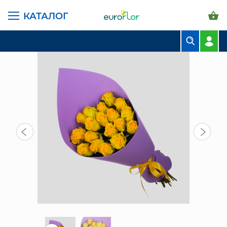
КАТАЛОГ
ГЛАВНАЯ СТРАНИЦА
КАТАЛОГ
БУКЕТЫ
МОНОБУКЕТ ИЗ 19 РОЗ 15
БУКЕТЫ
КОМПОЗИЦИИ
ЦВЕТЫ В ПАЧКАХ
СВАДЕБНАЯ ФЛОРИСТИКА
КОМНАТНЫЕ РАСТЕНИЯ
ГОРШКИ И КАШПО
ГРУНТЫ И УДОБРЕНИЯ
ПРЕДМЕТЫ ИНТЕРЬЕРА
ВАЗЫ