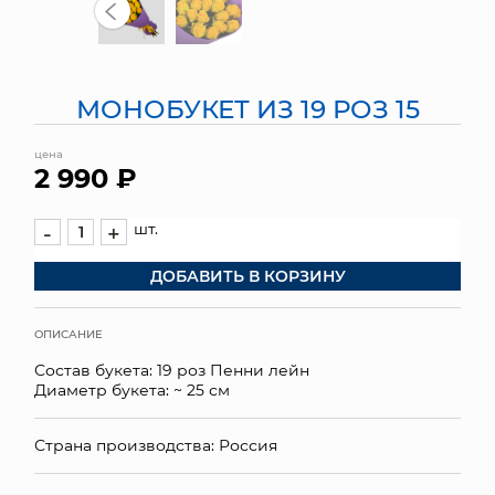
МЯГКИЕ ИГРУШКИ
КОРЗИНЫ
МОНОБУКЕТ ИЗ 19 РОЗ 15
ЯЩИКИ
цена
2 990 ₽
СУНДУКИ
шт.
-
+
ИСКУССТВЕННЫЕ ЦВЕТЫ
ДОБАВИТЬ В КОРЗИНУ
ПАКЕТЫ И СУМКИ
ПОДАРОЧНЫЕ КАРТЫ
ОПИСАНИЕ
Состав букета: 19 роз Пенни лейн
ТОРГОВЫЙ ЦЕНТР
Диаметр букета: ~ 25 см
ОПТОВЫМ КЛИЕНТАМ
Страна производства: Россия
ДОСТАВКА И ОПЛАТА