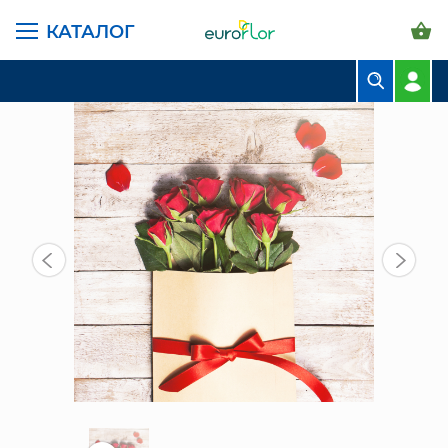
КАТАЛОГ
ГЛАВНАЯ СТРАНИЦА
КАТАЛОГ
БУКЕТЫ
КОМПОЗИЦИЯ НА ЗАКАЗ
БУКЕТЫ
КОМПОЗИЦИИ
ЦВЕТЫ В ПАЧКАХ
СВАДЕБНАЯ ФЛОРИСТИКА
КОМНАТНЫЕ РАСТЕНИЯ
ГОРШКИ И КАШПО
ГРУНТЫ И УДОБРЕНИЯ
ПРЕДМЕТЫ ИНТЕРЬЕРА
ВАЗЫ