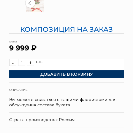
МЯГКИЕ ИГРУШКИ
КОРЗИНЫ
КОМПОЗИЦИЯ НА ЗАКАЗ
ЯЩИКИ
цена
9 999 ₽
СУНДУКИ
шт.
-
+
ИСКУССТВЕННЫЕ ЦВЕТЫ
ДОБАВИТЬ В КОРЗИНУ
ПАКЕТЫ И СУМКИ
ПОДАРОЧНЫЕ КАРТЫ
ОПИСАНИЕ
Вы можете связаться с нашими флористами для
ТОРГОВЫЙ ЦЕНТР
обсуждения состава букета
ОПТОВЫМ КЛИЕНТАМ
Страна производства: Россия
ДОСТАВКА И ОПЛАТА