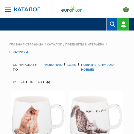
КАТАЛОГ
БУКЕТЫ
КОМПОЗИЦИИ
ГЛАВНАЯ СТРАНИЦА
КАТАЛОГ
ПРЕДМЕТЫ ИНТЕРЬЕРА
ШКАТУЛКИ
ЦВЕТЫ В ПАЧКАХ
СОРТИРОВАТЬ
НАЗВАНИЮ
ЦЕНЕ
НОВИЗНЕ (СНАЧАЛА
СВАДЕБНАЯ ФЛОРИСТИКА
ПО:
НОВЫЕ)
КОМНАТНЫЕ РАСТЕНИЯ
12
24
36
48
60
ГОРШКИ И КАШПО
ГРУНТЫ И УДОБРЕНИЯ
ПРЕДМЕТЫ ИНТЕРЬЕРА
ВАЗЫ