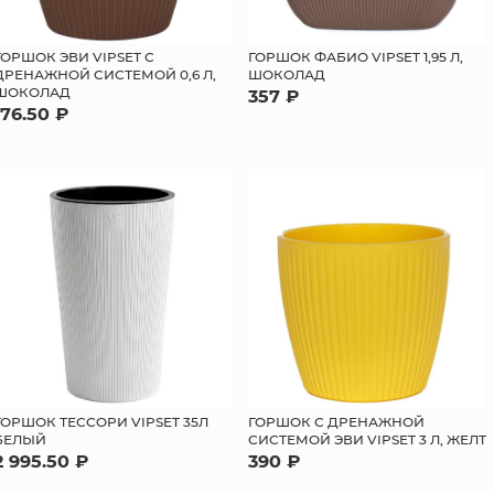
ГОРШОК ЭВИ VIPSET С
ГОРШОК ФАБИО VIPSET 1,95 Л,
ДРЕНАЖНОЙ СИСТЕМОЙ 0,6 Л,
ШОКОЛАД
ШОКОЛАД
357 ₽
176.50 ₽
ГОРШОК С ДРЕНАЖНОЙ
ГОРШОК ТЕССОРИ VIPSET 35Л
СИСТЕМОЙ ЭВИ VIPSET 3 Л, ЖЕЛТ
БЕЛЫЙ
390 ₽
2 995.50 ₽