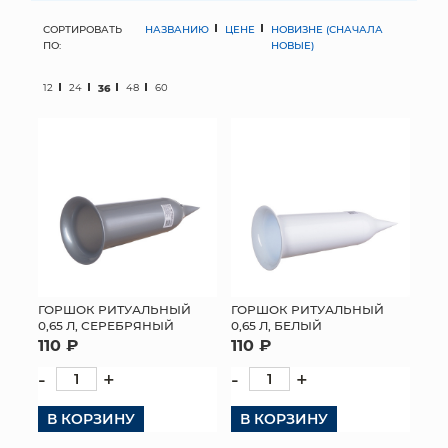
СОРТИРОВАТЬ
НАЗВАНИЮ
ЦЕНЕ
НОВИЗНЕ (СНАЧАЛА
МЯГКИЕ ИГРУШКИ
ПО:
НОВЫЕ)
КОРЗИНЫ
12
24
36
48
60
ЯЩИКИ
СУНДУКИ
ИСКУССТВЕННЫЕ ЦВЕТЫ
ПАКЕТЫ И СУМКИ
ПОДАРОЧНЫЕ КАРТЫ
ГОРШОК РИТУАЛЬНЫЙ
ГОРШОК РИТУАЛЬНЫЙ
0,65 Л, СЕРЕБРЯНЫЙ
0,65 Л, БЕЛЫЙ
110 ₽
110 ₽
ТОРГОВЫЙ ЦЕНТР
-
+
-
+
ОПТОВЫМ КЛИЕНТАМ
В КОРЗИНУ
В КОРЗИНУ
ДОСТАВКА И ОПЛАТА