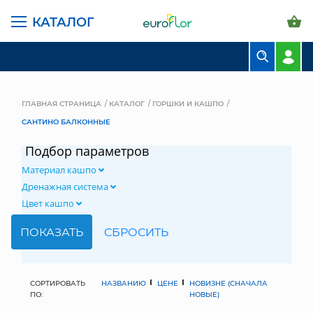
КАТАЛОГ
БУКЕТЫ
КОМПОЗИЦИИ
ГЛАВНАЯ СТРАНИЦА
КАТАЛОГ
ГОРШКИ И КАШПО
САНТИНО БАЛКОННЫЕ
ЦВЕТЫ В ПАЧКАХ
Подбор параметров
СВАДЕБНАЯ ФЛОРИСТИКА
Материал кашпо
КОМНАТНЫЕ РАСТЕНИЯ
Дренажная система
Цвет кашпо
ГОРШКИ И КАШПО
ГРУНТЫ И УДОБРЕНИЯ
ПРЕДМЕТЫ ИНТЕРЬЕРА
СОРТИРОВАТЬ
НАЗВАНИЮ
ЦЕНЕ
НОВИЗНЕ (СНАЧАЛА
ПО:
НОВЫЕ)
ВАЗЫ