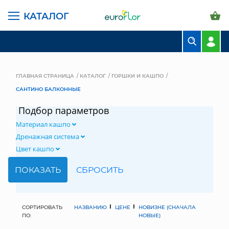
КАТАЛОГ
БУКЕТЫ
КОМПОЗИЦИИ
ГЛАВНАЯ СТРАНИЦА
КАТАЛОГ
ГОРШКИ И КАШПО
САНТИНО БАЛКОННЫЕ
ЦВЕТЫ В ПАЧКАХ
Подбор параметров
СВАДЕБНАЯ ФЛОРИСТИКА
Материал кашпо
КОМНАТНЫЕ РАСТЕНИЯ
Дренажная система
Цвет кашпо
ГОРШКИ И КАШПО
ГРУНТЫ И УДОБРЕНИЯ
ПРЕДМЕТЫ ИНТЕРЬЕРА
СОРТИРОВАТЬ
НАЗВАНИЮ
ЦЕНЕ
НОВИЗНЕ (СНАЧАЛА
ПО:
НОВЫЕ)
ВАЗЫ