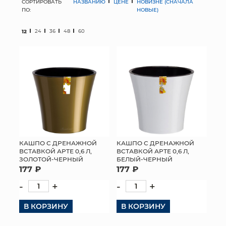
СОРТИРОВАТЬ
НАЗВАНИЮ
ЦЕНЕ
НОВИЗНЕ (СНАЧАЛА
ПО:
НОВЫЕ)
МЯГКИЕ ИГРУШКИ
12
24
36
48
60
КОРЗИНЫ
ЯЩИКИ
СУНДУКИ
ИСКУССТВЕННЫЕ ЦВЕТЫ
ПАКЕТЫ И СУМКИ
КАШПО С ДРЕНАЖНОЙ
КАШПО С ДРЕНАЖНОЙ
ВСТАВКОЙ АРТЕ 0,6 Л,
ВСТАВКОЙ АРТЕ 0,6 Л,
ПОДАРОЧНЫЕ КАРТЫ
ЗОЛОТОЙ-ЧЕРНЫЙ
БЕЛЫЙ-ЧЕРНЫЙ
177 ₽
177 ₽
ТОРГОВЫЙ ЦЕНТР
-
+
-
+
ОПТОВЫМ КЛИЕНТАМ
В КОРЗИНУ
В КОРЗИНУ
ДОСТАВКА И ОПЛАТА