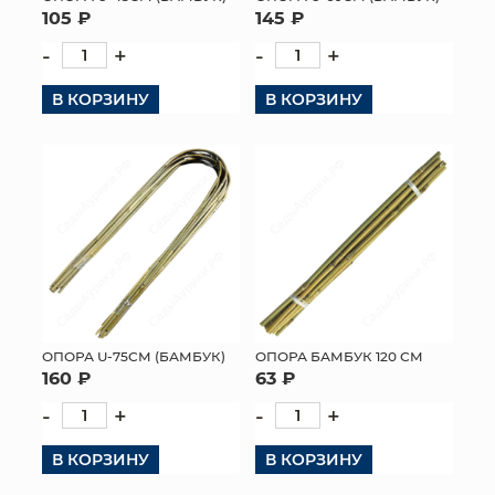
105 ₽
145 ₽
-
+
-
+
В КОРЗИНУ
В КОРЗИНУ
ОПОРА U-75СМ (БАМБУК)
ОПОРА БАМБУК 120 СМ
160 ₽
63 ₽
-
+
-
+
В КОРЗИНУ
В КОРЗИНУ