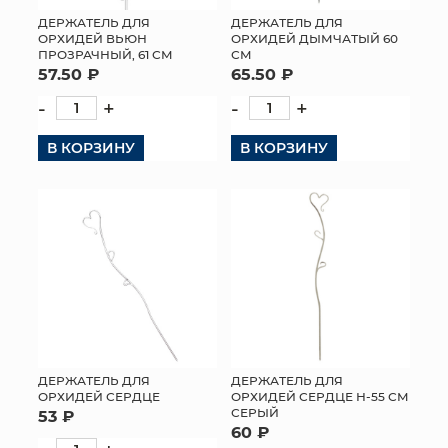
ДЕРЖАТЕЛЬ ДЛЯ
ДЕРЖАТЕЛЬ ДЛЯ
МЯГКИЕ ИГРУШКИ
ОРХИДЕЙ ВЬЮН
ОРХИДЕЙ ДЫМЧАТЫЙ 60
ПРОЗРАЧНЫЙ, 61 СМ
СМ
57.50 ₽
65.50 ₽
КОРЗИНЫ
-
+
-
+
ЯЩИКИ
В КОРЗИНУ
В КОРЗИНУ
СУНДУКИ
ИСКУССТВЕННЫЕ ЦВЕТЫ
ПАКЕТЫ И СУМКИ
ПОДАРОЧНЫЕ КАРТЫ
ТОРГОВЫЙ ЦЕНТР
ДЕРЖАТЕЛЬ ДЛЯ
ДЕРЖАТЕЛЬ ДЛЯ
ОПТОВЫМ КЛИЕНТАМ
ОРХИДЕЙ СЕРДЦЕ
ОРХИДЕЙ СЕРДЦЕ Н-55 СМ
СЕРЫЙ
53 ₽
60 ₽
ДОСТАВКА И ОПЛАТА