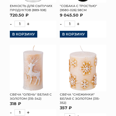
ЕМКОСТЬ ДЛЯ СЫПУЧИХ
"СОБАКА С ТРОСТЬЮ"
МЯГКИЕ ИГРУШКИ
ПРОДУКТОВ (889-108)
(9580-026) 58СМ
720.50 ₽
9 045.50 ₽
КОРЗИНЫ
-
+
-
+
ЯЩИКИ
В КОРЗИНУ
В КОРЗИНУ
СУНДУКИ
ИСКУССТВЕННЫЕ ЦВЕТЫ
ПАКЕТЫ И СУМКИ
ПОДАРОЧНЫЕ КАРТЫ
ТОРГОВЫЙ ЦЕНТР
CВЕЧА "ОЛЕНЬ" БЕЛАЯ С
CВЕЧА "СНЕЖИНКИ"
ЗОЛОТОМ (315-342)
БЕЛАЯ С ЗОЛОТОМ (315-
ОПТОВЫМ КЛИЕНТАМ
352)
318 ₽
357 ₽
-
+
ДОСТАВКА И ОПЛАТА