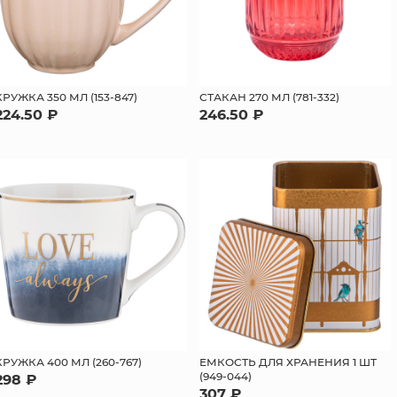
КРУЖКА 350 МЛ (153-847)
СТАКАН 270 МЛ (781-332)
224.50 ₽
246.50 ₽
КРУЖКА 400 МЛ (260-767)
ЕМКОСТЬ ДЛЯ ХРАНЕНИЯ 1 ШТ
(949-044)
298 ₽
307 ₽