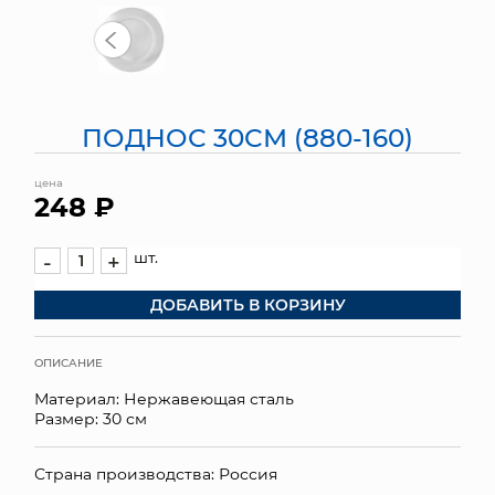
МЯГКИЕ ИГРУШКИ
КОРЗИНЫ
ПОДНОС 30СМ (880-160)
ЯЩИКИ
цена
СУНДУКИ
248 ₽
ИСКУССТВЕННЫЕ ЦВЕТЫ
шт.
-
+
ПАКЕТЫ И СУМКИ
ДОБАВИТЬ В КОРЗИНУ
ПОДАРОЧНЫЕ КАРТЫ
ОПИСАНИЕ
ТОРГОВЫЙ ЦЕНТР
Материал: Нержавеющая сталь
Размер: 30 см
ОПТОВЫМ КЛИЕНТАМ
Страна производства: Россия
ДОСТАВКА И ОПЛАТА