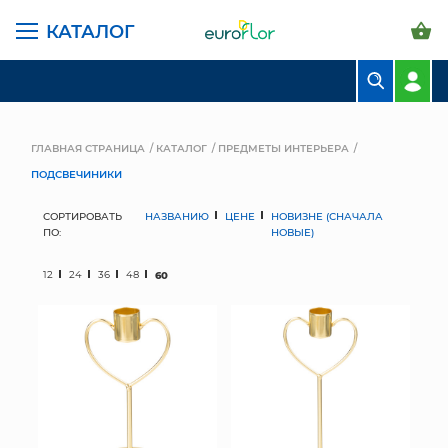
КАТАЛОГ
БУКЕТЫ
КОМПОЗИЦИИ
ГЛАВНАЯ СТРАНИЦА
КАТАЛОГ
ПРЕДМЕТЫ ИНТЕРЬЕРА
ПОДСВЕЧИНИКИ
ЦВЕТЫ В ПАЧКАХ
СОРТИРОВАТЬ
НАЗВАНИЮ
ЦЕНЕ
НОВИЗНЕ (СНАЧАЛА
СВАДЕБНАЯ ФЛОРИСТИКА
ПО:
НОВЫЕ)
КОМНАТНЫЕ РАСТЕНИЯ
12
24
36
48
60
ГОРШКИ И КАШПО
ГРУНТЫ И УДОБРЕНИЯ
ПРЕДМЕТЫ ИНТЕРЬЕРА
ВАЗЫ