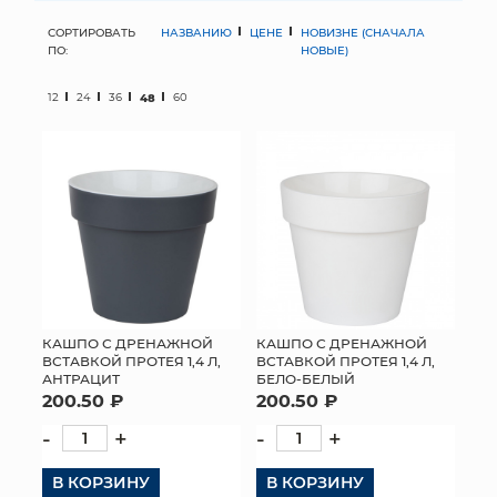
СОРТИРОВАТЬ
НАЗВАНИЮ
ЦЕНЕ
НОВИЗНЕ (СНАЧАЛА
МЯГКИЕ ИГРУШКИ
ПО:
НОВЫЕ)
КОРЗИНЫ
12
24
36
48
60
ЯЩИКИ
СУНДУКИ
ИСКУССТВЕННЫЕ ЦВЕТЫ
ПАКЕТЫ И СУМКИ
ПОДАРОЧНЫЕ КАРТЫ
КАШПО С ДРЕНАЖНОЙ
КАШПО С ДРЕНАЖНОЙ
ВСТАВКОЙ ПРОТЕЯ 1,4 Л,
ВСТАВКОЙ ПРОТЕЯ 1,4 Л,
АНТРАЦИТ
БЕЛО-БЕЛЫЙ
ТОРГОВЫЙ ЦЕНТР
200.50 ₽
200.50 ₽
ОПТОВЫМ КЛИЕНТАМ
-
+
-
+
В КОРЗИНУ
ДОСТАВКА И ОПЛАТА
В КОРЗИНУ