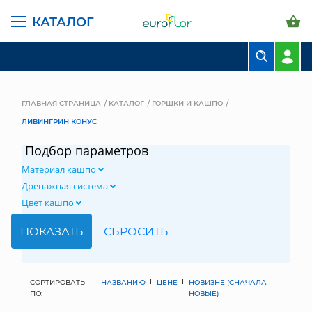
КАТАЛОГ
БУКЕТЫ
КОМПОЗИЦИИ
ГЛАВНАЯ СТРАНИЦА
КАТАЛОГ
ГОРШКИ И КАШПО
ЛИВИНГРИН КОНУС
ЦВЕТЫ В ПАЧКАХ
Подбор параметров
СВАДЕБНАЯ ФЛОРИСТИКА
Материал кашпо
КОМНАТНЫЕ РАСТЕНИЯ
Дренажная система
Цвет кашпо
ГОРШКИ И КАШПО
ГРУНТЫ И УДОБРЕНИЯ
ПРЕДМЕТЫ ИНТЕРЬЕРА
СОРТИРОВАТЬ
НАЗВАНИЮ
ЦЕНЕ
НОВИЗНЕ (СНАЧАЛА
ПО:
НОВЫЕ)
ВАЗЫ