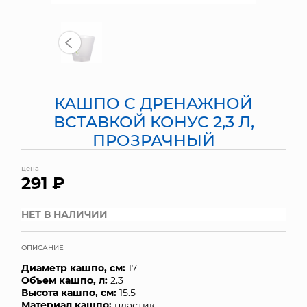
МЯГКИЕ ИГРУШКИ
КОРЗИНЫ
ЯЩИКИ
КАШПО С ДРЕНАЖНОЙ
СУНДУКИ
ВСТАВКОЙ КОНУС 2,3 Л,
ПРОЗРАЧНЫЙ
ИСКУССТВЕННЫЕ ЦВЕТЫ
цена
ПАКЕТЫ И СУМКИ
291 ₽
ПОДАРОЧНЫЕ КАРТЫ
НЕТ В НАЛИЧИИ
ТОРГОВЫЙ ЦЕНТР
ОПИСАНИЕ
Диаметр кашпо, см:
ОПТОВЫМ КЛИЕНТАМ
17
Объем кашпо, л:
2.3
Высота кашпо, см:
15.5
ДОСТАВКА И ОПЛАТА
Материал кашпо:
пластик