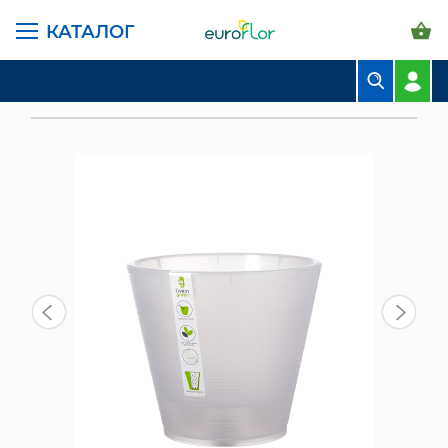
КАТАЛОГ
ГЛАВНАЯ СТРАНИЦА
КАТАЛОГ
ГОРШКИ И КАШПО
ЛИВИНГРИН КОНУС
БУКЕТЫ
КАШПО С ДРЕНАЖНОЙ ВСТАВКОЙ КОНУС 2,3 Л, ПРОЗРАЧНЫЙ
КОМПОЗИЦИИ
ЦВЕТЫ В ПАЧКАХ
СВАДЕБНАЯ ФЛОРИСТИКА
КОМНАТНЫЕ РАСТЕНИЯ
ГОРШКИ И КАШПО
ГРУНТЫ И УДОБРЕНИЯ
ПРЕДМЕТЫ ИНТЕРЬЕРА
ВАЗЫ