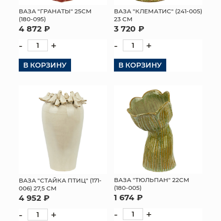
ВАЗА "КЛЕМАТИС" (241-005)
ВАЗА "ГРАНАТЫ" 25СМ
МЯГКИЕ ИГРУШКИ
23 СМ
(180-095)
3 720 ₽
4 872 ₽
КОРЗИНЫ
-
+
-
+
ЯЩИКИ
В КОРЗИНУ
В КОРЗИНУ
СУНДУКИ
ИСКУССТВЕННЫЕ ЦВЕТЫ
ПАКЕТЫ И СУМКИ
ПОДАРОЧНЫЕ КАРТЫ
ТОРГОВЫЙ ЦЕНТР
ВАЗА "ТЮЛЬПАН" 22СМ
ВАЗА "СТАЙКА ПТИЦ" (171-
(180-005)
006) 27,5 СМ
ОПТОВЫМ КЛИЕНТАМ
1 674 ₽
4 952 ₽
-
+
-
+
ДОСТАВКА И ОПЛАТА