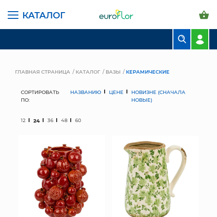
КАТАЛОГ
БУКЕТЫ
КОМПОЗИЦИИ
ГЛАВНАЯ СТРАНИЦА
КАТАЛОГ
ВАЗЫ
КЕРАМИЧЕСКИЕ
ЦВЕТЫ В ПАЧКАХ
СОРТИРОВАТЬ
НАЗВАНИЮ
ЦЕНЕ
НОВИЗНЕ (СНАЧАЛА
ПО:
НОВЫЕ)
СВАДЕБНАЯ ФЛОРИСТИКА
12
24
36
48
60
КОМНАТНЫЕ РАСТЕНИЯ
ГОРШКИ И КАШПО
ГРУНТЫ И УДОБРЕНИЯ
ПРЕДМЕТЫ ИНТЕРЬЕРА
ВАЗЫ