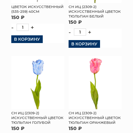
ЦВЕТОК ИСКУССТВЕННЫЙ
СН ИЦ (2309-2)
МЯГКИЕ ИГРУШКИ
(535-259) 40СМ
ИСКУССТВЕННЫЙ ЦВЕТОК
ТЮЛЬПАН БЕЛЫЙ
150 ₽
150 ₽
КОРЗИНЫ
-
+
-
+
ЯЩИКИ
В КОРЗИНУ
В КОРЗИНУ
СУНДУКИ
ИСКУССТВЕННЫЕ ЦВЕТЫ
ПАКЕТЫ И СУМКИ
ПОДАРОЧНЫЕ КАРТЫ
ТОРГОВЫЙ ЦЕНТР
СН ИЦ (2309-2)
СН ИЦ (2309-2)
ОПТОВЫМ КЛИЕНТАМ
ИСКУССТВЕННЫЙ ЦВЕТОК
ИСКУССТВЕННЫЙ ЦВЕТОК
ТЮЛЬПАН ГОЛУБОЙ
ТЮЛЬПАН ОРАНЖЕВЫЙ
150 ₽
150 ₽
ДОСТАВКА И ОПЛАТА