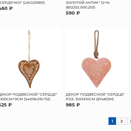
"СЕРДЕЧКО" (LWG251610)
ЗОЛОТОЙ АНТИК" 12+14
(652252.000.253)
460 ₽
590 ₽
ДЕКОР ПОДВЕСНОЙ "СЕРДЦЕ"
ДЕКОР ПОДВЕСНОЙ "СЕРДЦЕ"
8Х10СМ+11СМ (541016.010.712)
РОЗ. 10Х3Х10СМ (6Y4813M)
525 ₽
985 ₽
1
2