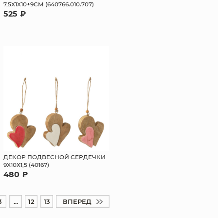
7,5Х1Х10+9СМ (640766.010.707)
525 ₽
ДЕКОР ПОДВЕСНОЙ СЕРДЕЧКИ
9Х10Х1,5 (40167)
480 ₽
3
...
12
13
ВПЕРЕД