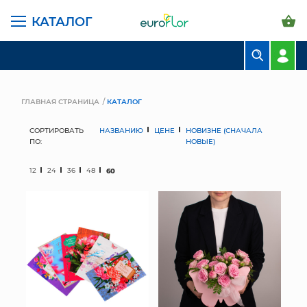
КАТАЛОГ
БУКЕТЫ
КОМПОЗИЦИИ
ГЛАВНАЯ СТРАНИЦА
КАТАЛОГ
ЦВЕТЫ В ПАЧКАХ
СОРТИРОВАТЬ
НАЗВАНИЮ
ЦЕНЕ
НОВИЗНЕ (СНАЧАЛА
ПО:
НОВЫЕ)
СВАДЕБНАЯ ФЛОРИСТИКА
12
24
36
48
60
КОМНАТНЫЕ РАСТЕНИЯ
ГОРШКИ И КАШПО
ГРУНТЫ И УДОБРЕНИЯ
ПРЕДМЕТЫ ИНТЕРЬЕРА
ВАЗЫ