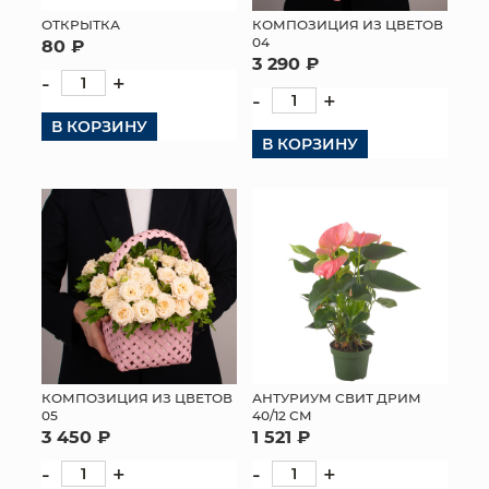
ОТКРЫТКА
КОМПОЗИЦИЯ ИЗ ЦВЕТОВ
МЯГКИЕ ИГРУШКИ
04
80 ₽
3 290 ₽
-
+
КОРЗИНЫ
-
+
В КОРЗИНУ
ЯЩИКИ
В КОРЗИНУ
СУНДУКИ
ИСКУССТВЕННЫЕ ЦВЕТЫ
ПАКЕТЫ И СУМКИ
ПОДАРОЧНЫЕ КАРТЫ
ТОРГОВЫЙ ЦЕНТР
КОМПОЗИЦИЯ ИЗ ЦВЕТОВ
АНТУРИУМ СВИТ ДРИМ
05
40/12 СМ
ОПТОВЫМ КЛИЕНТАМ
3 450 ₽
1 521 ₽
-
+
-
+
ДОСТАВКА И ОПЛАТА