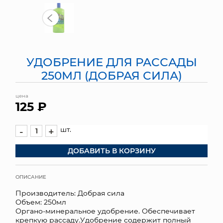
МЯГКИЕ ИГРУШКИ
КОРЗИНЫ
УДОБРЕНИЕ ДЛЯ РАССАДЫ
ЯЩИКИ
250МЛ (ДОБРАЯ СИЛА)
СУНДУКИ
цена
125 ₽
ИСКУССТВЕННЫЕ ЦВЕТЫ
ПАКЕТЫ И СУМКИ
шт.
-
+
ДОБАВИТЬ В КОРЗИНУ
ПОДАРОЧНЫЕ КАРТЫ
ТОРГОВЫЙ ЦЕНТР
ОПИСАНИЕ
Производитель: Добрая сила
ОПТОВЫМ КЛИЕНТАМ
Объем: 250мл
Органо-минеральное удобрение. Обеспечивает
ДОСТАВКА И ОПЛАТА
крепкую рассаду.Удобрение содержит полный