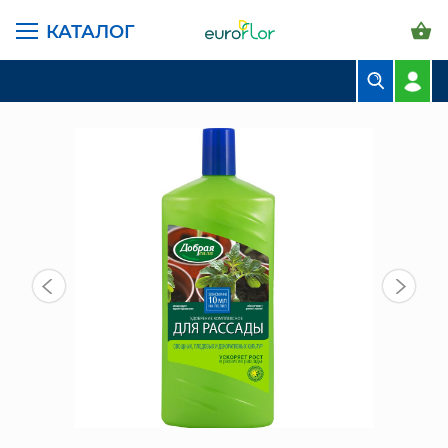
КАТАЛОГ
ГЛАВНАЯ СТРАНИЦА
КАТАЛОГ
ГРУНТЫ И УДОБРЕНИЯ
УДОБРЕНИЯ
УДОБРЕНИЕ ДЛЯ РАССАДЫ 250МЛ (ДОБРАЯ СИЛА)
БУКЕТЫ
КОМПОЗИЦИИ
ЦВЕТЫ В ПАЧКАХ
СВАДЕБНАЯ ФЛОРИСТИКА
КОМНАТНЫЕ РАСТЕНИЯ
ГОРШКИ И КАШПО
ГРУНТЫ И УДОБРЕНИЯ
ПРЕДМЕТЫ ИНТЕРЬЕРА
ВАЗЫ