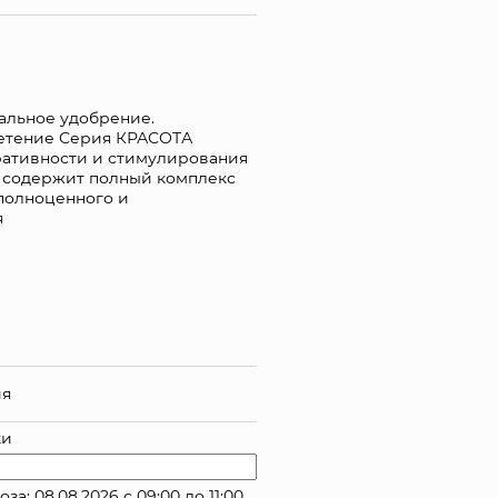
льное удобрение.
етение Серия КРАСОТА
ративности и стимулирования
е содержит полный комплекс
полноценного и
я
ий
ия
ки
: 08.08.2026 с 09:00 до 11:00