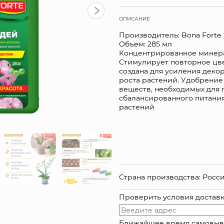
ОПИСАНИЕ
Производитель: Bona Forte
Объем: 285 мл
Концентрированное минера
Стимулирует повторное цв
создана для усиления деко
роста растений. Удобрени
веществ, необходимых для 
сбалансированного питани
растен
Страна производства: Росс
Проверить условия достав
Ближайшее время самовывоза