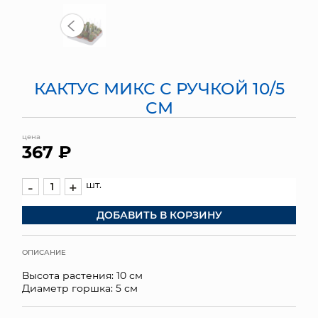
МЯГКИЕ ИГРУШКИ
КОРЗИНЫ
КАКТУС МИКС С РУЧКОЙ 10/5
ЯЩИКИ
СМ
СУНДУКИ
цена
367 ₽
ИСКУССТВЕННЫЕ ЦВЕТЫ
ПАКЕТЫ И СУМКИ
шт.
-
+
ДОБАВИТЬ В КОРЗИНУ
ПОДАРОЧНЫЕ КАРТЫ
ТОРГОВЫЙ ЦЕНТР
ОПИСАНИЕ
Высота растения: 10 см
ОПТОВЫМ КЛИЕНТАМ
Диаметр горшка: 5 см
ДОСТАВКА И ОПЛАТА