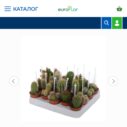
КАТАЛОГ
ГЛАВНАЯ СТРАНИЦА
КАТАЛОГ
КОМНАТНЫЕ РАСТЕНИЯ
СУККУЛЕНТЫ И КАКТУСЫ
КАКТУС МИКС С РУЧКОЙ 10/5 СМ
БУКЕТЫ
КОМПОЗИЦИИ
ЦВЕТЫ В ПАЧКАХ
СВАДЕБНАЯ ФЛОРИСТИКА
КОМНАТНЫЕ РАСТЕНИЯ
ГОРШКИ И КАШПО
ГРУНТЫ И УДОБРЕНИЯ
ПРЕДМЕТЫ ИНТЕРЬЕРА
ВАЗЫ