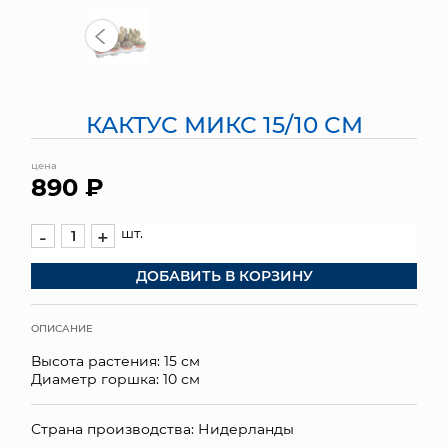
МЯГКИЕ ИГРУШКИ
КОРЗИНЫ
КАКТУС МИКС 15/10 СМ
ЯЩИКИ
цена
СУНДУКИ
890 ₽
ИСКУССТВЕННЫЕ ЦВЕТЫ
шт.
-
+
ПАКЕТЫ И СУМКИ
ДОБАВИТЬ В КОРЗИНУ
ПОДАРОЧНЫЕ КАРТЫ
ОПИСАНИЕ
ТОРГОВЫЙ ЦЕНТР
Высота растения: 15 см
Диаметр горшка: 10 см
ОПТОВЫМ КЛИЕНТАМ
Страна производства: Нидерланды
ДОСТАВКА И ОПЛАТА