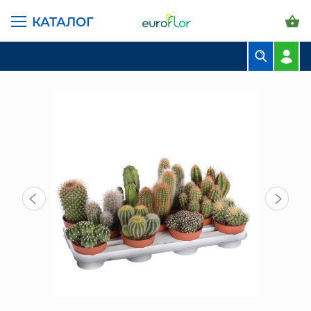
КАТАЛОГ
ГЛАВНАЯ СТРАНИЦА
КАТАЛОГ
КОМНАТНЫЕ РАСТЕНИЯ
СУККУЛЕНТЫ И КАКТУСЫ
КАКТУС МИКС 15/10 СМ
БУКЕТЫ
КОМПОЗИЦИИ
ЦВЕТЫ В ПАЧКАХ
СВАДЕБНАЯ ФЛОРИСТИКА
КОМНАТНЫЕ РАСТЕНИЯ
ГОРШКИ И КАШПО
ГРУНТЫ И УДОБРЕНИЯ
ПРЕДМЕТЫ ИНТЕРЬЕРА
ВАЗЫ