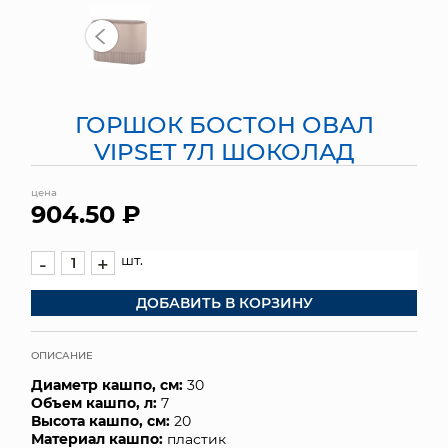
МЯГКИЕ ИГРУШКИ
КОРЗИНЫ
ГОРШОК БОСТОН ОВАЛ
ЯЩИКИ
VIPSET 7Л ШОКОЛАД
СУНДУКИ
цена
904.50 ₽
ИСКУССТВЕННЫЕ ЦВЕТЫ
ПАКЕТЫ И СУМКИ
шт.
-
+
ДОБАВИТЬ В КОРЗИНУ
ПОДАРОЧНЫЕ КАРТЫ
ТОРГОВЫЙ ЦЕНТР
ОПИСАНИЕ
Диаметр кашпо, см:
30
ОПТОВЫМ КЛИЕНТАМ
Объем кашпо, л:
7
Высота кашпо, см:
20
ДОСТАВКА И ОПЛАТА
Материал кашпо:
пластик