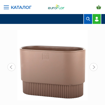
КАТАЛОГ
ГЛАВНАЯ СТРАНИЦА
КАТАЛОГ
ГОРШКИ И КАШПО
САНТИНО БОСТОН
ГОРШОК БОСТОН ОВАЛ VIPSET 7Л ШОКОЛАД
БУКЕТЫ
КОМПОЗИЦИИ
ЦВЕТЫ В ПАЧКАХ
СВАДЕБНАЯ ФЛОРИСТИКА
КОМНАТНЫЕ РАСТЕНИЯ
ГОРШКИ И КАШПО
ГРУНТЫ И УДОБРЕНИЯ
ПРЕДМЕТЫ ИНТЕРЬЕРА
ВАЗЫ