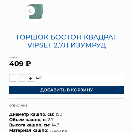
МЯГКИЕ ИГРУШКИ
КОРЗИНЫ
ГОРШОК БОСТОН КВАДРАТ
ЯЩИКИ
VIPSET 2,7Л ИЗУМРУД
СУНДУКИ
цена
409 ₽
ИСКУССТВЕННЫЕ ЦВЕТЫ
ПАКЕТЫ И СУМКИ
шт.
-
+
ДОБАВИТЬ В КОРЗИНУ
ПОДАРОЧНЫЕ КАРТЫ
ТОРГОВЫЙ ЦЕНТР
ОПИСАНИЕ
Диаметр кашпо, см:
15.3
ОПТОВЫМ КЛИЕНТАМ
Объем кашпо, л:
2.7
Высота кашпо, см:
14.7
ДОСТАВКА И ОПЛАТА
Материал кашпо:
пластик