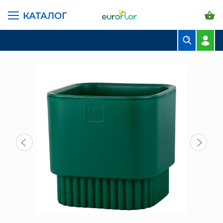
КАТАЛОГ
ГЛАВНАЯ СТРАНИЦА
КАТАЛОГ
ГОРШКИ И КАШПО
САНТИНО ВИПСЕТ
ГОРШОК БОСТОН КВАДРАТ VIPSET 2,7Л ИЗУМРУД
БУКЕТЫ
КОМПОЗИЦИИ
ЦВЕТЫ В ПАЧКАХ
СВАДЕБНАЯ ФЛОРИСТИКА
КОМНАТНЫЕ РАСТЕНИЯ
ГОРШКИ И КАШПО
ГРУНТЫ И УДОБРЕНИЯ
ПРЕДМЕТЫ ИНТЕРЬЕРА
ВАЗЫ