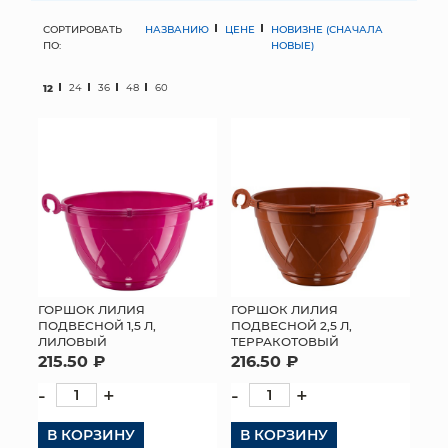
СОРТИРОВАТЬ
НАЗВАНИЮ
ЦЕНЕ
НОВИЗНЕ (СНАЧАЛА
МЯГКИЕ ИГРУШКИ
ПО:
НОВЫЕ)
КОРЗИНЫ
12
24
36
48
60
ЯЩИКИ
СУНДУКИ
ИСКУССТВЕННЫЕ ЦВЕТЫ
ПАКЕТЫ И СУМКИ
ПОДАРОЧНЫЕ КАРТЫ
ГОРШОК ЛИЛИЯ
ГОРШОК ЛИЛИЯ
ПОДВЕСНОЙ 1,5 Л,
ПОДВЕСНОЙ 2,5 Л,
ЛИЛОВЫЙ
ТЕРРАКОТОВЫЙ
ТОРГОВЫЙ ЦЕНТР
215.50 ₽
216.50 ₽
ОПТОВЫМ КЛИЕНТАМ
-
+
-
+
В КОРЗИНУ
ДОСТАВКА И ОПЛАТА
В КОРЗИНУ