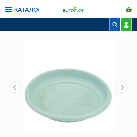
КАТАЛОГ
ГЛАВНАЯ СТРАНИЦА
КАТАЛОГ
ГОРШКИ И КАШПО
САНТИНО ПОДДОНЫ
ПОДДОН ТЕРРА 9,3 Л, 24 СМ, НЕФРИТ
БУКЕТЫ
КОМПОЗИЦИИ
ЦВЕТЫ В ПАЧКАХ
СВАДЕБНАЯ ФЛОРИСТИКА
КОМНАТНЫЕ РАСТЕНИЯ
ГОРШКИ И КАШПО
ГРУНТЫ И УДОБРЕНИЯ
ПРЕДМЕТЫ ИНТЕРЬЕРА
ВАЗЫ