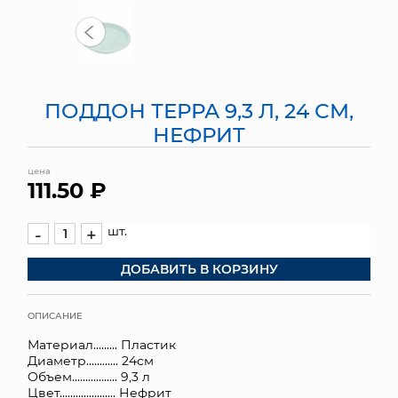
МЯГКИЕ ИГРУШКИ
КОРЗИНЫ
ПОДДОН ТЕРРА 9,3 Л, 24 СМ,
ЯЩИКИ
НЕФРИТ
СУНДУКИ
цена
111.50 ₽
ИСКУССТВЕННЫЕ ЦВЕТЫ
ПАКЕТЫ И СУМКИ
шт.
-
+
ДОБАВИТЬ В КОРЗИНУ
ПОДАРОЧНЫЕ КАРТЫ
ТОРГОВЫЙ ЦЕНТР
ОПИСАНИЕ
Материал......... Пластик
ОПТОВЫМ КЛИЕНТАМ
Диаметр............ 24см
Объем................. 9,3 л
ДОСТАВКА И ОПЛАТА
Цвет..................... Нефрит