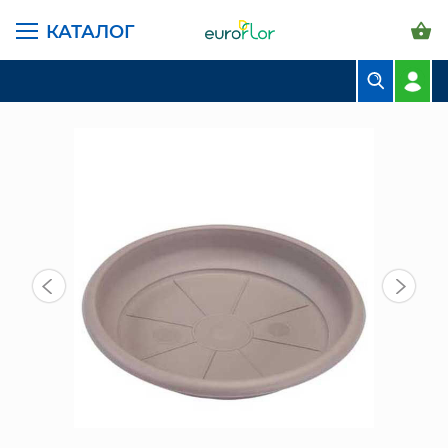
КАТАЛОГ
ГЛАВНАЯ СТРАНИЦА
КАТАЛОГ
ГОРШКИ И КАШПО
САНТИНО ПОДДОНЫ
ПОДДОН ТЕРРА 4 Л, 18,5 СМ, ШАДЕ
БУКЕТЫ
КОМПОЗИЦИИ
ЦВЕТЫ В ПАЧКАХ
СВАДЕБНАЯ ФЛОРИСТИКА
КОМНАТНЫЕ РАСТЕНИЯ
ГОРШКИ И КАШПО
ГРУНТЫ И УДОБРЕНИЯ
ПРЕДМЕТЫ ИНТЕРЬЕРА
ВАЗЫ