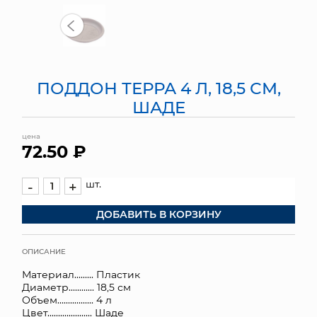
МЯГКИЕ ИГРУШКИ
КОРЗИНЫ
ПОДДОН ТЕРРА 4 Л, 18,5 СМ,
ЯЩИКИ
ШАДЕ
СУНДУКИ
цена
72.50 ₽
ИСКУССТВЕННЫЕ ЦВЕТЫ
ПАКЕТЫ И СУМКИ
шт.
-
+
ДОБАВИТЬ В КОРЗИНУ
ПОДАРОЧНЫЕ КАРТЫ
ТОРГОВЫЙ ЦЕНТР
ОПИСАНИЕ
Материал......... Пластик
ОПТОВЫМ КЛИЕНТАМ
Диаметр............ 18,5 см
Объем................. 4 л
ДОСТАВКА И ОПЛАТА
Цвет..................... Шаде